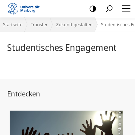
Mobile-
Navigation
Hauptinhalt
Breadcrumb-
Startseite
Transfer
Zukunft gestalten
Studentisches 
Navigation
Studentisches Engagement
Entdecken