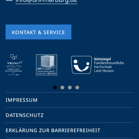
KONTAKT & SERVICE
Mobile-
Service-
Navigation
und
Social
IMPRESSUM
Media
Kontakte
DATENSCHUTZ
ERKLÄRUNG ZUR BARRIEREFREIHEIT