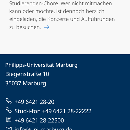
Studierenden-Chöre. Wer nicht mitmachen
kann oder möchte, ist dennoch herzlich
eingeladen, die Konzerte und Aufführungen
zu besuchen.
Kontakt
Kontaktinformationen
Philipps-Universität Marburg
Philipps-
und
Biegenstraße 10
Universität
Informationen
35037
Marburg
Marburg
zur
+49 6421 28-20
Website
Stud-i-fon +49 6421 28-22222
+49 6421 28-22500
info@uni-marburg.de