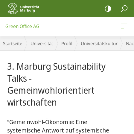
Mobile-
Navigation
Green Office AG
Breadcrumb-
Startseite
Universität
Profil
Universitäts­kultur
Nac
Navigation
Hauptinhalt
3. Marburg Sustainability
Talks -
Gemeinwohlorientiert
wirtschaften
“Gemeinwohl-Ökonomie: Eine
systemische Antwort auf systemische