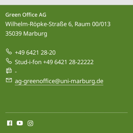
Kontakt
Kontaktinformationen
Green Office AG
Green
und
Wilhelm-Röpke-Straße 6, Raum 00/013
Office
Informationen
35039
Marburg
AG
zur
+49 6421 28-20
Website
Stud-i-fon +49 6421 28-22222
-
ag-greenoffice@uni-marburg.de
Social
Media