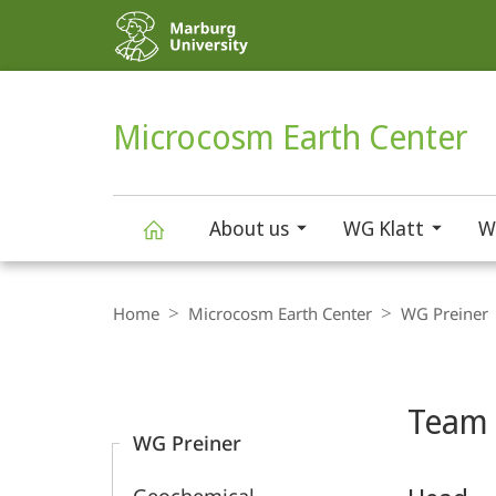
Service
navigation
HIGH-CONTRAST VERSION
SEARCH
Microcosm Earth Center
About us
WG Klatt
W
Microcosm Earth
Breadcrumb-
Navigation
Home
Microcosm Earth Center
WG Preiner
Center
Content-
Navigation
Main
Team
Content
WG Preiner