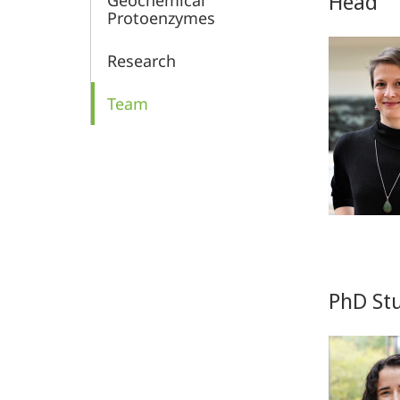
Head
Geochemical
Protoenzymes
Research
Team
PhD St