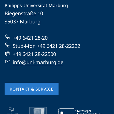
Kontakt
Kontaktinformationen
Philipps-Universität Marburg
Philipps-
und
Biegenstraße 10
Universität
Informationen
35037
Marburg
Marburg
zur
+49 6421 28-20
Website
Stud-i-fon +49 6421 28-22222
+49 6421 28-22500
info@uni-marburg.de
KONTAKT & SERVICE
Mobile-