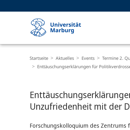
Service-
HIGH-CONTRAST VERSION
SUCHE UND SUCHERGEBNIS
Navigation
Haupt-
Navigation
Breadcrumb-
Philipps-
Navigation
Startseite
Aktuelles
Events
Termine 2. Qu
Universität
Enttäuschungserklärungen für Politikverdrosse
Marburg
Hauptinhalt
Enttäuschungserklärungen 
Unzufriedenheit mit der D
Forschungskolloquium des Zentrums f