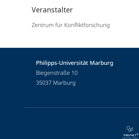
Veranstalter
Zentrum für Konfliktforschung
Kontakt
Kontaktinformationen
Philipps-Universität Marburg
und
Philipps-
Biegenstraße 10
Informationen
Universität
35037
Marburg
Marburg
zur
Website
Service-
Navigation
und