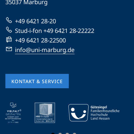
Informationen
35037
Marburg
Marburg
zur
+49 6421 28-20
Website
Stud-i-fon +49 6421 28-22222
+49 6421 28-22500
info@uni-marburg.de
KONTAKT & SERVICE
Mobile-
Service-
Navigation
und