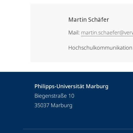
Martin Schäfer
Mail:
martin.schaefer@ver
Hochschulkommunikation
Kontakt
Kontaktinformationen
Philipps-Universität Marburg
und
Philipps-
Biegenstraße 10
Informationen
Universität
35037
Marburg
Marburg
zur
Website