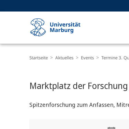
Service-
HIGH-CONTRAST VERSION
SUCHE UND SUCHERGEBNIS
Navigation
Haupt-
Navigation
Breadcrumb-
Philipps-
Navigation
Startseite
Aktuelles
Events
Termine 3. Qu
Universität
Marburg
Hauptinhalt
Marktplatz der Forschung
Spitzenforschung zum Anfassen, Mit