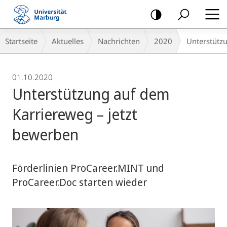
Mobile-
Navigation
Breadcrumb-
Startseite
Aktuelles
Nachrichten
2020
Unterstütz
Navigation
01.10.2020
Unterstützung auf dem
Karriereweg – jetzt
bewerben
Förderlinien ProCareer.MINT und
ProCareer.Doc starten wieder