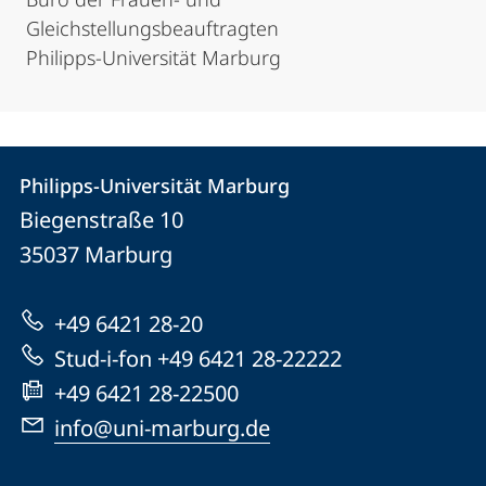
Gleichstellungsbeauftragten
Philipps-Universität Marburg
Kontakt
Kontaktinformationen
Philipps-Universität Marburg
Philipps-
und
Biegenstraße 10
Universität
Informationen
35037
Marburg
Marburg
zur
+49 6421 28-20
Website
Stud-i-fon +49 6421 28-22222
+49 6421 28-22500
info@uni-marburg.de