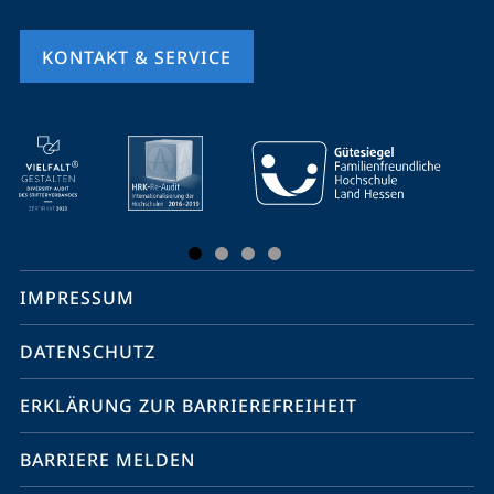
KONTAKT & SERVICE
Mobile-
Service-
Navigation
und
Social
IMPRESSUM
Media
Kontakte
DATENSCHUTZ
ERKLÄRUNG ZUR BARRIEREFREIHEIT
BARRIERE MELDEN