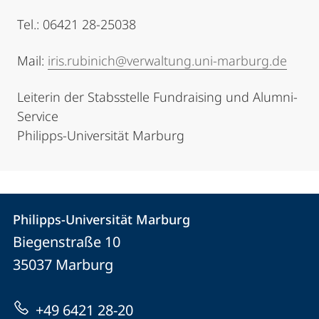
Tel.: 06421 28-25038
Mail:
iris.rubinich@verwaltung.uni-marburg.de
Leiterin der Stabsstelle Fundraising und Alumni-
Service
Philipps-Universität Marburg
Kontakt
Kontaktinformationen
Philipps-Universität Marburg
Philipps-
und
Biegenstraße 10
Universität
Informationen
35037
Marburg
Marburg
zur
+49 6421 28-20