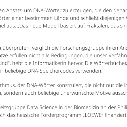
en Ansatz, um DNA-Wörter zu erzeugen, die den gen
rter einer bestimmten Länge und schließt diejenigen 
 aus. „Das neue Modell basiert auf Fraktalen, das sind
u überprüfen, verglich die Forschungsgruppe ihren A
tze erfüllen nicht alle Bedingungen, die unser Verfahre
nd“, hebt die Informatikerin hervor. Die Wörterbücher
für beliebige DNA-Speichercodes verwenden.
rithmus, der DNA-Wörter konstruiert, die nicht nur die i
 sondern auch beliebige unerwünschte Motive aussch
beitsgruppe Data Science in der Biomedizin an der Phil
ch das hessische Förderprogramm „LOEWE“ finanziert 