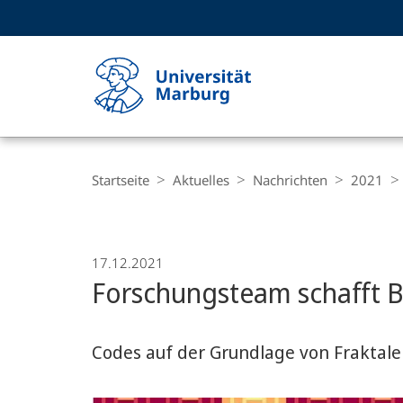
Service-
HIGH-CONTRAST VERSION
SUCHE UND SUCHERGEBNIS
Navigation
Haupt-
Navigation
Breadcrumb-
Philipps-
Navigation
Startseite
Aktuelles
Nachrichten
2021
Universität
Marburg
17.12.2021
Forschungsteam schafft B
Codes auf der Grundlage von Fraktal