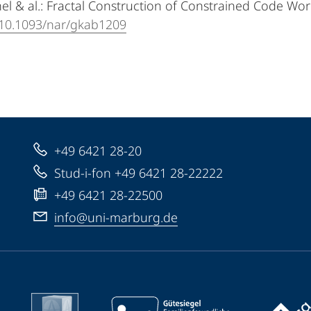
l & al.: Fractal Construction of Constrained Code Wo
g/10.1093/nar/gkab1209
+49 6421 28-20
Stud-i-fon +49 6421 28-22222
+49 6421 28-22500
info@uni-marburg.de