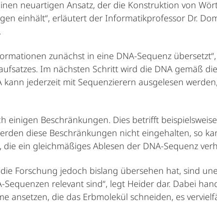
 einen neuartigen Ansatz, der die Konstruktion von Wö
en einhält“, erläutert der Informatikprofessor Dr. Dom
.
formationen zunächst in eine DNA-Sequenz übersetzt“, 
haufsatzes. Im nächsten Schritt wird die DNA gemäß die
A kann jederzeit mit Sequenzierern ausgelesen werde
ch einigen Beschränkungen. Dies betrifft beispielswe
den diese Beschränkungen nicht eingehalten, so kann 
 die ein gleichmäßiges Ablesen der DNA-Sequenz verh
 die Forschung jedoch bislang übersehen hat, sind une
equenzen relevant sind“, legt Heider dar. Dabei hand
e ansetzen, die das Erbmolekül schneiden, es vervielfä