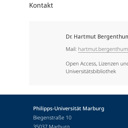
Kontakt
Dr. Hartmut Bergenthu
Mail:
hartmut.bergenthum
Open Access, Lizenzen und
Universitätsbibliothek
Kontakt
Kontaktinformationen
Philipps-Universität Marburg
und
Philipps-
Biegenstraße 10
Informationen
Universität
35037
Marburg