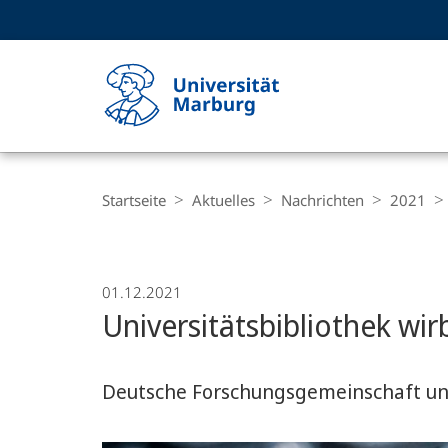
Service-
HIGH-CONTRAST VERSION
SUCHE UND SUCHERGEBNIS
Navigation
Haupt-
Navigation
Breadcrumb-
Philipps-
Navigation
Startseite
Aktuelles
Nachrichten
2021
Universität
Marburg
01.12.2021
Universitätsbibliothek wi
Deutsche Forschungsgemeinschaft unte