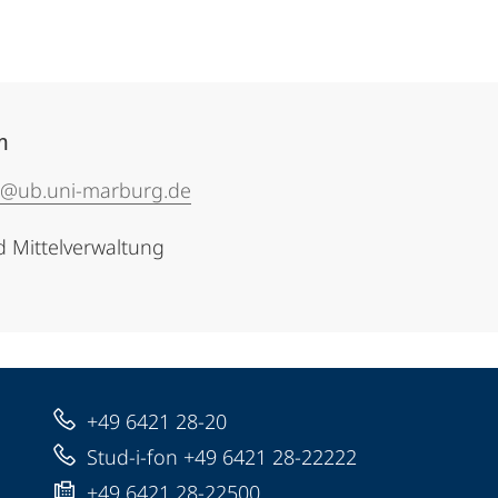
m
@ub.uni-marburg.de
 Mittelverwaltung
+49 6421 28-20
Stud-i-fon +49 6421 28-22222
+49 6421 28-22500