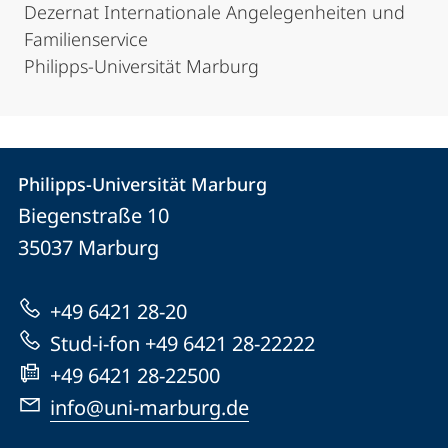
Dezernat Internationale Angelegenheiten und
Familienservice
Philipps-Universität Marburg
Kontakt
Kontaktinformationen
Philipps-Universität Marburg
Philipps-
und
Biegenstraße 10
Universität
Informationen
35037
Marburg
Marburg
zur
+49 6421 28-20
Website
Stud-i-fon +49 6421 28-22222
+49 6421 28-22500
info@uni-marburg.de