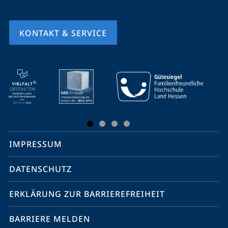
KONTAKT & SERVICE
Mobile-
Service-
Navigation
und
Social
IMPRESSUM
Media
Kontakte
DATENSCHUTZ
ERKLÄRUNG ZUR BARRIEREFREIHEIT
BARRIERE MELDEN