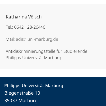
Katharina Völsch
Tel.: 06421 28-26446
Mail:
adis@uni-marburg.de
Antidiskriminierungsstelle für Studierende
Philipps-Universität Marburg
Kontakt
Kontaktinformationen
Philipps-Universität Marburg
Philipps-
und
Biegenstraße 10
Universität
Informationen
35037
Marburg
Marburg