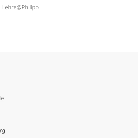
u Lehre@Philipp
de
urg