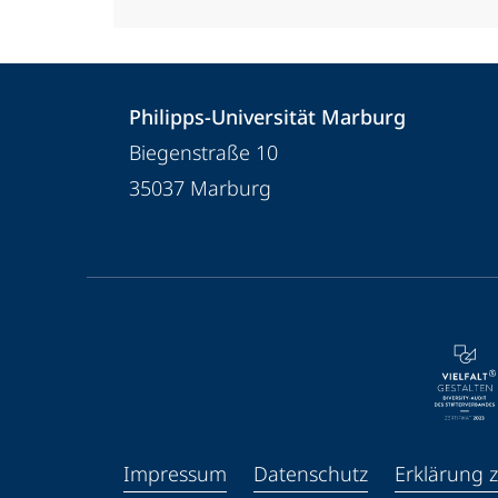
Kontakt
Kontaktinformationen
Philipps-Universität Marburg
und
Philipps-
Biegenstraße 10
Informationen
Universität
35037
Marburg
Marburg
zur
Website
Service-
Navigation
und
Social
Media
Impressum
Datenschutz
Erklärung z
Kontakte
Facebook
Youtube
Instagram