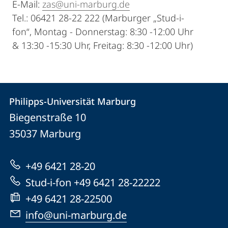
E-Mail:
zas@uni-marburg.de
Tel.: 06421 28-22 222 (Marburger „Stud-i-
fon“, Montag - Donnerstag: 8:30 -12:00 Uhr
& 13:30 -15:30 Uhr, Freitag: 8:30 -12:00 Uhr)
Kontakt
Kontaktinformationen
Philipps-Universität Marburg
Philipps-
und
Biegenstraße 10
Universität
Informationen
35037
Marburg
Marburg
zur
+49 6421 28-20
Website
Stud-i-fon +49 6421 28-22222
+49 6421 28-22500
info@uni-marburg.de