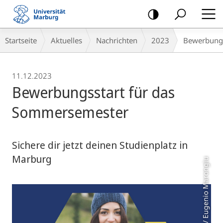
Mobile-
Navigation
Breadcrumb-
Startseite
Aktuelles
Nachrichten
2023
Bewerbungs
Navigation
11.12.2023
Bewerbungsstart für das
Sommersemester
Sichere dir jetzt deinen Studienplatz in
Marburg
Foto: colourbox.de / Eugenio Marongiu