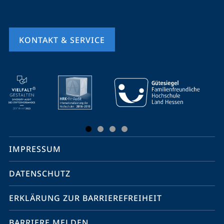
KONTAKT & SERVICE
Mobile-
Service-
Navigation
und
Social
IMPRESSUM
Media
Kontakte
DATENSCHUTZ
ERKLÄRUNG ZUR BARRIEREFREIHEIT
BARRIERE MELDEN