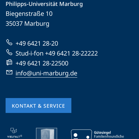
Philipps-Universität Marburg
Philipps-
und
Biegenstraße 10
Universität
Informationen
35037
Marburg
Marburg
zur
+49 6421 28-20
Website
Stud-i-fon +49 6421 28-22222
+49 6421 28-22500
info@uni-marburg.de
KONTAKT & SERVICE
Mobile-
Service-