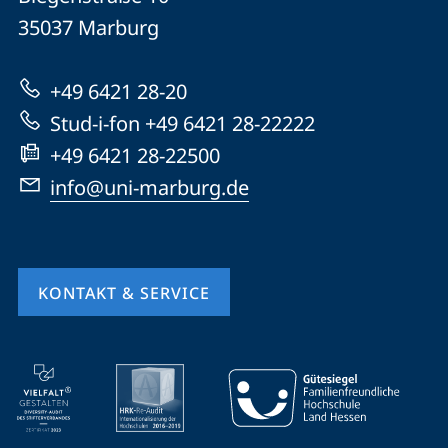
Universität
Informationen
35037
Marburg
Marburg
zur
+49 6421 28-20
Website
Stud-i-fon +49 6421 28-22222
+49 6421 28-22500
info@uni-marburg.de
KONTAKT & SERVICE
Mobile-
Service-
Navigation