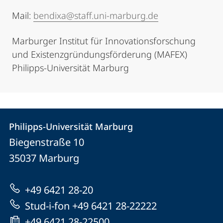
Mail:
bendixa@staff.uni-marburg.de
Marburger Institut für Innovationsforschung
und Existenzgründungsförderung (MAFEX)
Philipps-Universität Marburg
Kontakt
Kontaktinformationen
Philipps-Universität Marburg
Philipps-
und
Biegenstraße 10
Universität
Informationen
35037
Marburg
Marburg
zur
+49 6421 28-20
Website
Stud-i-fon +49 6421 28-22222
+49 6421 28-22500