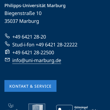
Kontakt
Kontaktinformationen
Philipps-Universität Marburg
Philipps-
und
Biegenstraße 10
Universität
Informationen
35037
Marburg
Marburg
zur
+49 6421 28-20
Website
Stud-i-fon +49 6421 28-22222
+49 6421 28-22500
info@uni-marburg.de
KONTAKT & SERVICE
Mobile-