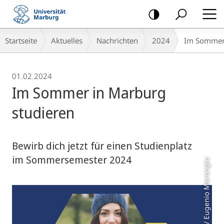
Mobile-
Navigation
Breadcrumb-
Startseite
Aktuelles
Nachrichten
2024
Im Sommer 
Navigation
01.02.2024
Im Sommer in Marburg
studieren
Bewirb dich jetzt für einen Studienplatz
im Sommersemester 2024
Foto: colourbox.de / Eugenio Marongiu