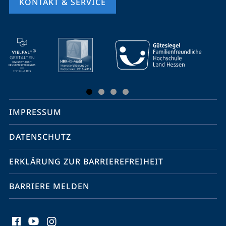
KONTAKT & SERVICE
Mobile-
Service-
Navigation
und
Social
IMPRESSUM
Media
Kontakte
DATENSCHUTZ
ERKLÄRUNG ZUR BARRIEREFREIHEIT
BARRIERE MELDEN