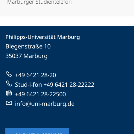
Marburger Studientelefon
Kontakt
Kontaktinformationen
Philipps-Universität Marburg
Philipps-
und
Biegenstraße 10
Universität
Informationen
35037
Marburg
Marburg
zur
+49 6421 28-20
Website
Stud-i-fon +49 6421 28-22222
+49 6421 28-22500
info@uni-marburg.de