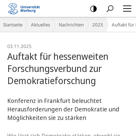
Mobile-
Navigation
Breadcrumb-
Startseite
Aktuelles
Nachrichten
2025
Auftakt fü
Navigation
03.11.2025
Auftakt für hessenweiten
Forschungsverbund zur
Demokratieforschung
Konferenz in Frankfurt beleuchtet
Herausforderungen der Demokratie und
Möglichkeiten sie zu stärken
Wie lässt sich Demokratie stärken, obwohl sie