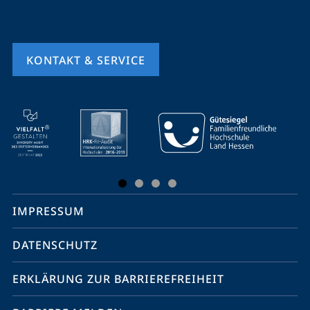
KONTAKT & SERVICE
Mobile-
Service-
Navigation
und
Social
IMPRESSUM
Media
Kontakte
DATENSCHUTZ
ERKLÄRUNG ZUR BARRIEREFREIHEIT