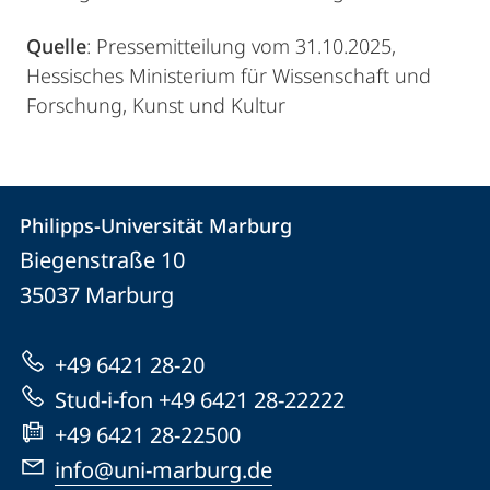
Quelle
: Pressemitteilung vom 31.10.2025,
Hessisches Ministerium für Wissenschaft und
Forschung, Kunst und Kultur
Kontakt
Kontaktinformationen
Philipps-Universität Marburg
Philipps-
und
Biegenstraße 10
Universität
Informationen
35037
Marburg
Marburg
zur
+49 6421 28-20
Website
Stud-i-fon +49 6421 28-22222
+49 6421 28-22500
info@uni-marburg.de