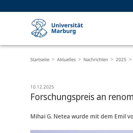
Service-
HIGH-CONTRAST VERSION
SUCHE UND SUCHERGEBNIS
Navigation
Haupt-
Navigation
Breadcrumb-
Philipps-
Navigation
Startseite
Aktuelles
Nachrichten
2025
Universität
Marburg
10.12.2025
Forschungspreis an ren
Mihai G. Netea wurde mit dem Emil vo