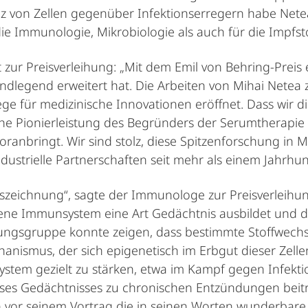
ienz von Zellen gegenüber Infektionserregern habe Net
die Immunologie, Mikrobiologie als auch für die Impfs
 zur Preisverleihung: „Mit dem Emil von Behring-Preis 
dlegend erweitert hat. Die Arbeiten von Mihai Netea 
 für medizinische Innovationen eröffnet. Dass wir d
ische Pionierleistung des Begründers der Serumtherap
oranbringt. Wir sind stolz, diese Spitzenforschung in
ndustrielle Partnerschaften seit mehr als einem Jahrh
uszeichnung“, sagte der Immunologe zur Preisverleihun
rene Immunsystem eine Art Gedächtnis ausbildet und 
hungsgruppe konnte zeigen, dass bestimmte Stoffwechs
nismus, der sich epigenetisch im Erbgut dieser Zellen
stem gezielt zu stärken, etwa im Kampf gegen Infektio
eses Gedächtnisses zu chronischen Entzündungen beitr
 vor seinem Vortrag die in seinen Worten wunderbare