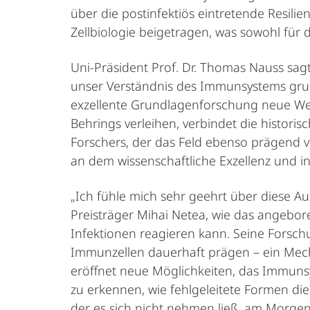
über die postinfektiös eintretende Resil
Zellbiologie beigetragen, was sowohl für 
Uni-Präsident Prof. Dr. Thomas Nauss sagt
unser Verständnis des Immunsystems grun
exzellente Grundlagenforschung neue Wege
Behrings verleihen, verbindet die histor
Forschers, der das Feld ebenso prägend v
an dem wissenschaftliche Exzellenz und i
„Ich fühle mich sehr geehrt über diese A
Preisträger Mihai Netea, wie das angebo
Infektionen reagieren kann. Seine Forsc
Immunzellen dauerhaft prägen – ein Mecha
eröffnet neue Möglichkeiten, das Immunsy
zu erkennen, wie fehlgeleitete Formen di
der es sich nicht nehmen ließ, am Morgen