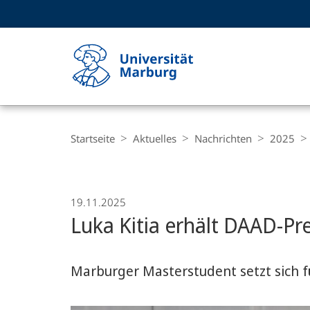
Service-
HIGH-CONTRAST VERSION
SUCHE UND SUCHERGEBNIS
Navigation
Haupt-
Navigation
Breadcrumb-
Philipps-
Navigation
Startseite
Aktuelles
Nachrichten
2025
Universität
Marburg
19.11.2025
Luka Kitia erhält DAAD-Pr
Marburger Masterstudent setzt sich f