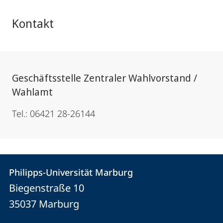
Kontakt
Geschäftsstelle Zentraler Wahlvorstand /
Wahlamt
Tel.: 06421 28-26144
Kontakt
Kontaktinformationen
Philipps-Universität Marburg
Philipps-
und
Biegenstraße 10
Universität
Informationen
35037
Marburg
Marburg