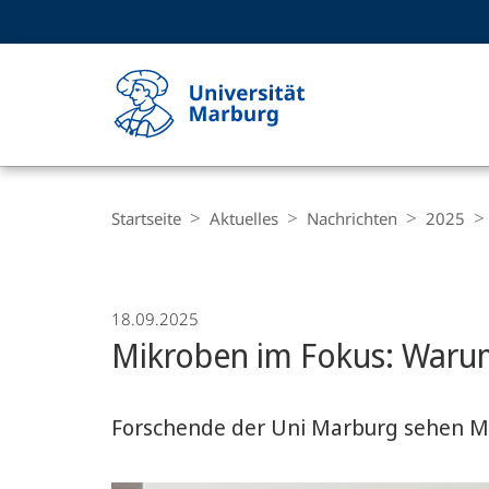
Service-
HIGH-CONTRAST VERSION
SUCHE UND SUCHERGEBNIS
Navigation
Haupt-
Navigation
Breadcrumb-
Philipps-
Navigation
Startseite
Aktuelles
Nachrichten
2025
Universität
Marburg
18.09.2025
Mikroben im Fokus: Waru
Forschende der Uni Marburg sehen M