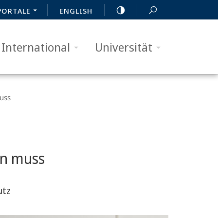
PORTALE
ENGLISH
International
Universität
uss
en muss
utz