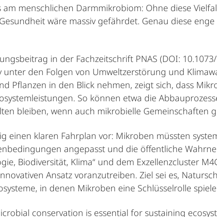
s am menschlichen Darmmikrobiom: Ohne diese Vielfa
sundheit wäre massiv gefährdet. Genau diese enge A
ungsbeitrag in der Fachzeitschrift PNAS (DOI: 10.10
siv unter den Folgen von Umweltzerstörung und Klimawa
 und Pflanzen in den Blick nehmen, zeigt sich, dass M
kosystemleistungen. So können etwa die Abbauprozesse 
lten bleiben, wenn auch mikrobielle Gemeinschaften 
ig einen klaren Fahrplan vor: Mikroben müssten syst
ahmenbedingungen angepasst und die öffentliche Wahrn
ie, Biodiversität, Klima“ und dem Exzellenzcluster M4C 
nnovativen Ansatz voranzutreiben. Ziel sei es, Naturs
ysteme, in denen Mikroben eine Schlüsselrolle spiele
Microbial conservation is essential for sustaining ecos