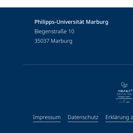
Kontakt
Kontaktinformationen
Philipps-Universität Marburg
und
Philipps-
Biegenstraße 10
Informationen
Universität
35037
Marburg
Marburg
zur
Website
Service-
Navigation
und
Social
Media
Impressum
Datenschutz
Erklärung z
Kontakte
Facebook
Youtube
Instagram