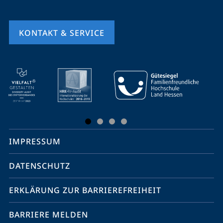
KONTAKT & SERVICE
Mobile-
Service-
Navigation
und
Social
IMPRESSUM
Media
Kontakte
DATENSCHUTZ
ERKLÄRUNG ZUR BARRIEREFREIHEIT
BARRIERE MELDEN