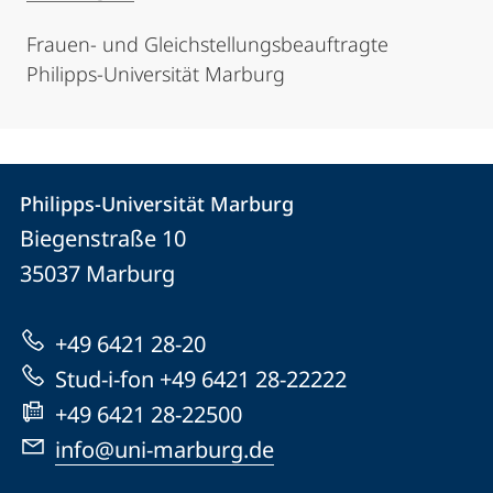
Frauen- und Gleichstellungsbeauftragte
Philipps-Universität Marburg
Kontakt
Kontaktinformationen
Philipps-Universität Marburg
Philipps-
und
Biegenstraße 10
Universität
Informationen
35037
Marburg
Marburg
zur
+49 6421 28-20
Website
Stud-i-fon +49 6421 28-22222
+49 6421 28-22500
info@uni-marburg.de