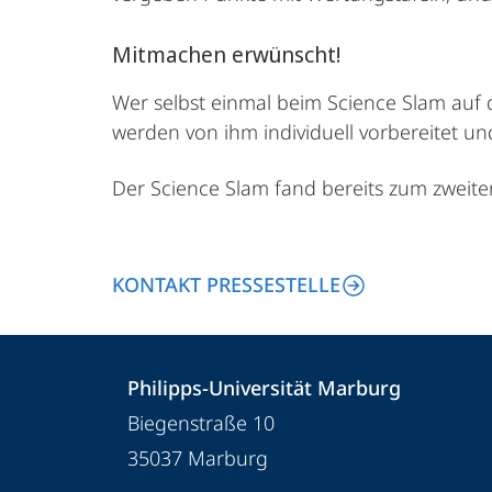
Mitmachen erwünscht!
Wer selbst einmal beim Science Slam auf
werden von ihm individuell vorbereitet u
Der Science Slam fand bereits zum zweite
KONTAKT PRESSESTELLE
Kontakt
Kontaktinformationen
Philipps-Universität Marburg
und
Philipps-
Biegenstraße 10
Informationen
Universität
35037
Marburg
Marburg
zur