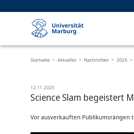
Service-
HIGH-CONTRAST VERSION
SUCHE UND SUCHERGEBNIS
Navigation
Haupt-
Navigation
Breadcrumb-
Philipps-
Navigation
Startseite
Aktuelles
Nachrichten
2025
Universität
Marburg
12.11.2025
Science Slam begeistert 
Vor ausverkauften Publikumsrängen t