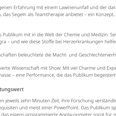
eigenen Erfahrung mit einem Lawinenunfall und der da
 das Segeln als Teamtherapie anbietet – ein Konzept,
s Publikum mit in die Welt der Chemie und Medizin: Se
gra – und wie diese Stoffe bei Herzerkrankungen helf
chaften beleuchtete die Macht- und Geschlechterverh
ierte Wissenschaft mit Show: Mit viel Charme und Expe
asse – eine Performance, die das Publikum begeistert
ltungswert
 jeweils zehn Minuten Zeit, ihre Forschung verständli
quisiten und meist einer PowerPoint. Das Publikum spi
 das eigens programmierte Applausometer sorgt für z