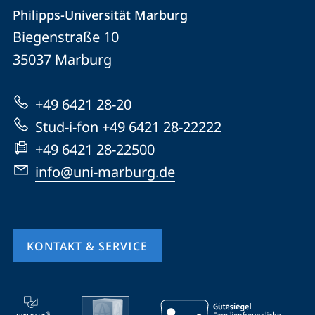
Kontakt
Kontaktinformationen
Philipps-Universität Marburg
Philipps-
und
Biegenstraße 10
Universität
Informationen
35037
Marburg
Marburg
zur
+49 6421 28-20
Website
Stud-i-fon +49 6421 28-22222
+49 6421 28-22500
info@uni-marburg.de
KONTAKT & SERVICE
Mobile-