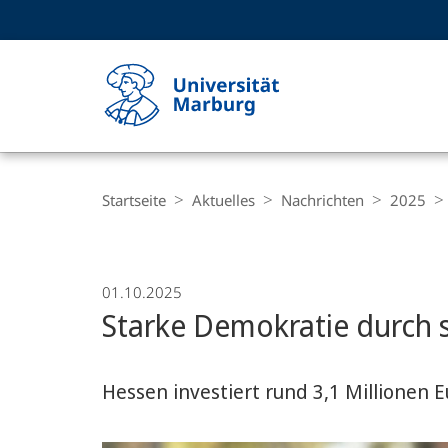
Service-
HIGH-CONTRAST VERSION
SUCHE UND SUCHERGEBNIS
Navigation
Haupt-
Navigation
Breadcrumb-
Philipps-
Navigation
Startseite
Aktuelles
Nachrichten
2025
Universität
Marburg
01.10.2025
Starke Demokratie durch 
Hessen investiert rund 3,1 Millionen