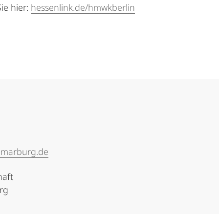
ie hier:
hessenlink.de/hmwkberlin
i-marburg.de
haft
urg