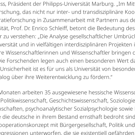
ss, Präsident der Philipps-Universität Marburg. „Im Mit
chung, das nicht nur inter- und transdisziplinäre Ko
okratieforschung in Zusammenarbeit mit Partnern aus d
tät, Prof. Dr. Enrico Schleiff, betont die Bedeutung 
zu verstehen: „Die Analyse gesellschaftlicher Umbrüch
ität und in vielfältigen interdisziplinären Projekten 
e Wissenschaftlerinnen und Wissenschaftler bringen d
e Forschenden legen auch einen besonderen Wert dara
 Unsicherheit ist es für uns als Universität von besond
log über ihre Weiterentwicklung zu fördern.“
onaten arbeiten 35 ausgewiesene hessische Wissensc
olitikwissenschaft, Geschichtswissenschaft, Soziologie,
nschaften, psychoanalytischer Sozialpsychologie sowi
 die deutsche in ihrem Bestand ernsthaft bedroht sin
perationskonzept mit Bürgergesellschaft, Politik und
ressionen unterworfen, die sie existentiell gefährden