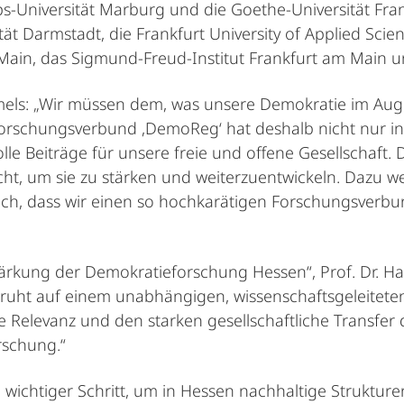
s-Universität Marburg und die Goethe-Universität Frankf
ität Darmstadt, die Frankfurt University of Applied Sci
m Main, das Sigmund-Freud-Institut Frankfurt am Main
ls: „Wir müssen dem, was unsere Demokratie im Augen
Forschungsverbund ,DemoReg‘ hat deshalb nicht nur i
le Beiträge für unsere freie und offene Gesellschaft. D
ächt, um sie zu stärken und weiterzuentwickeln. Dazu
h, dass wir einen so hochkarätigen Forschungsverbun
rkung der Demokratieforschung Hessen“, Prof. Dr. Han
uht auf einem unabhängigen, wissenschaftsgeleitete
he Relevanz und den starken gesellschaftliche Transfe
rschung.“
ichtiger Schritt, um in Hessen nachhaltige Struktur