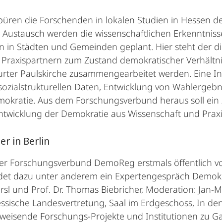
püren die Forschenden in lokalen Studien in Hessen 
 Austausch werden die wissenschaftlichen Erkenntniss
en in Städten und Gemeinden geplant. Hier steht der 
axispartnern zum Zustand demokratischer Verhältnisse
rter Paulskirche zusammengearbeitet werden. Eine Int
ozialstrukturellen Daten, Entwicklung von Wahlergeb
e Demokratie. Aus dem Forschungsverbund heraus soll e
Entwicklung der Demokratie aus Wissenschaft und Praxi
r in Berlin
 der Forschungsverbund DemoReg erstmals öffentlich vo
indet dazu unter anderem ein Expertengespräch Demokr
irsl und Prof. Dr. Thomas Biebricher, Moderation: Jan-M
essische Landesvertretung, Saal im Erdgeschoss, In de
isende Forschungs-Projekte und Institutionen zu Gast i