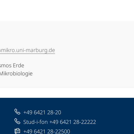
nmikro.uni-marburg.de
smos Erde
Mikrobiologie
+49 6421 28-20
Stud-i-fon +49 6421 28-22222
+49 6421 28-22500