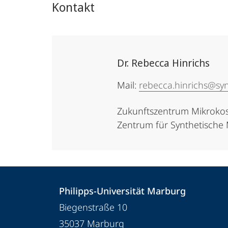
Kontakt
Dr. Rebecca Hinrichs
Mail:
rebecca.hinrichs@sy
Zukunftszentrum Mikroko
Zentrum für Synthetische 
Kontakt
Kontaktinformationen
Philipps-Universität Marburg
und
Philipps-
Biegenstraße 10
Informationen
Universität
35037
Marburg