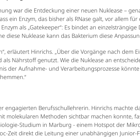
schung war die Entdeckung einer neuen Nuklease – gen
 dass ein Enzym, das bisher als RNase galt, vor allem
s Enzym als „Gatekeeper“: Es bindet an einzelsträngige 
e diese Nuklease kann das Bakterium diese Anpassung
 erläutert Hinrichs. „Über die Vorgänge nach dem Eintr
 als Nährstoff genutzt. Wie die Nuklease an entscheid
ändnis der Aufnahme- und Verarbeitungsprozesse könnte
u hemmen.“
er engagierten Berufsschullehrerin. Hinrichs machte 
it molekularen Methoden sichtbar machen konnte, fasz
ologie-Studium in Marburg - einem Hotspot der Mikro
Doc-Zeit direkt die Leitung einer unabhängigen Juni