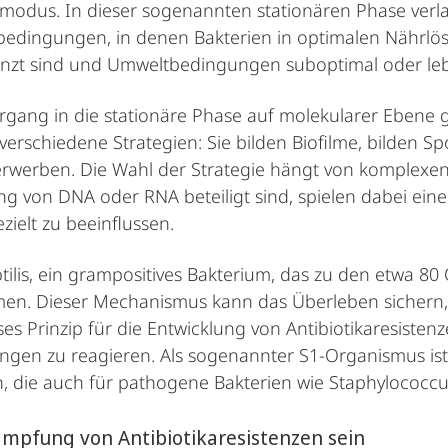
nsmodus. In dieser sogenannten stationären Phase ver
rbedingungen, in denen Bakterien in optimalen Nährlös
renzt sind und Umweltbedingungen suboptimal oder le
rgang in die stationäre Phase auf molekularer Ebene 
erschiedene Strategien: Sie bilden Biofilme, bilden
werben. Die Wahl der Strategie hängt von komplexen
g von DNA oder RNA beteiligt sind, spielen dabei eine 
zielt zu beeinflussen.
btilis, ein grampositives Bakterium, das zu den etwa 80
n. Dieser Mechanismus kann das Überleben sichern, 
eses Prinzip für die Entwicklung von Antibiotikaresisten
en zu reagieren. Als sogenannter S1-Organismus ist B
n, die auch für pathogene Bakterien wie Staphylococc
mpfung von Antibiotikaresistenzen sein