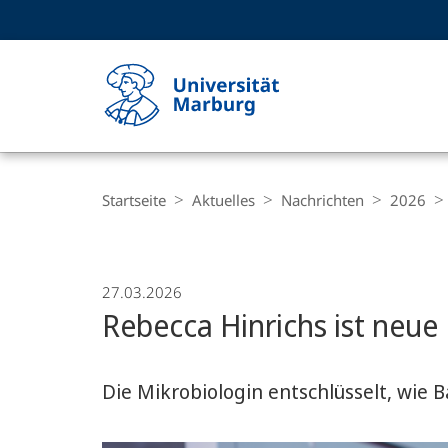
Service-
HIGH-CONTRAST VERSION
SUCHE UND SUCHERGEBNIS
Navigation
Haupt-
Navigation
Breadcrumb-
Philipps-
Navigation
Startseite
Aktuelles
Nachrichten
2026
Universität
Marburg
27.03.2026
Rebecca Hinrichs ist neu
Die Mikrobiologin entschlüsselt, wi