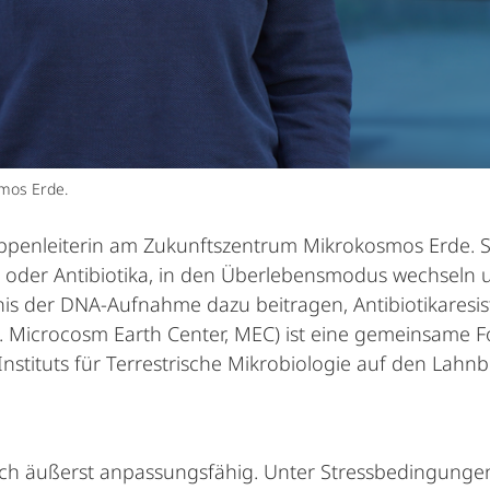
smos Erde.
ppenleiterin am Zukunftszentrum Mikrokosmos Erde. Si
der Antibiotika, in den Überlebensmodus wechseln un
nis der DNA-Aufnahme dazu beitragen, Antibiotikaresi
 Microcosm Earth Center, MEC) ist eine gemeinsame Fo
nstituts für Terrestrische Mikrobiologie auf den Lahn
 auch äußerst anpassungsfähig. Unter Stressbedingung