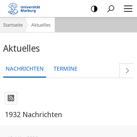
Mobile-
Navigation
Breadcrumb-
Startseite
Aktuelles
Navigation
Hauptinhalt
Aktuelles
NACHRICHTEN
TERMINE
1932 Nachrichten