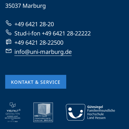
Universität
Informationen
35037
Marburg
Marburg
zur
+49 6421 28-20
Website
Stud-i-fon +49 6421 28-22222
+49 6421 28-22500
info@uni-marburg.de
KONTAKT & SERVICE
Mobile-
Service-
Navigation