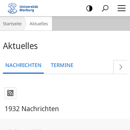
Mobile-
Navigation
Breadcrumb-
Startseite
Aktuelles
Navigation
Hauptinhalt
Aktuelles
NACHRICHTEN
TERMINE
1932 Nachrichten