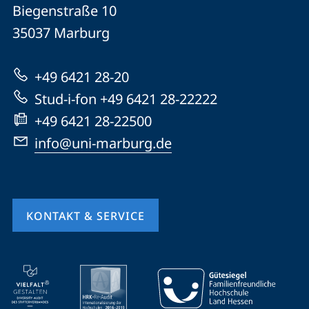
Philipps-
und
Biegenstraße 10
Universität
Informationen
35037
Marburg
Marburg
zur
+49 6421 28-20
Website
Stud-i-fon +49 6421 28-22222
+49 6421 28-22500
info@uni-marburg.de
KONTAKT & SERVICE
Mobile-
Service-