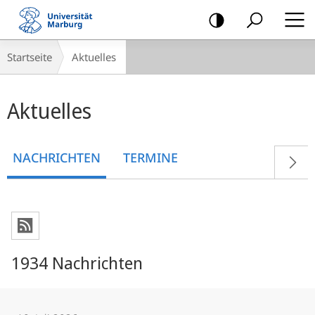
Mobile-
Navigation
Breadcrumb-
Startseite
Aktuelles
Navigation
Hauptinhalt
Aktuelles
NACHRICHTEN
TERMINE
1934 Nachrichten