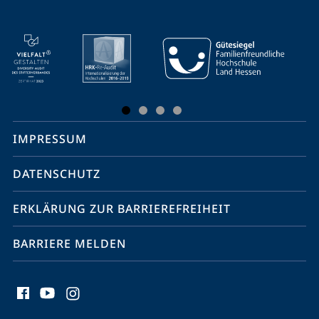
Mobile-
Service-
Navigation
und
Social
IMPRESSUM
Media
Kontakte
DATENSCHUTZ
ERKLÄRUNG ZUR BARRIEREFREIHEIT
BARRIERE MELDEN