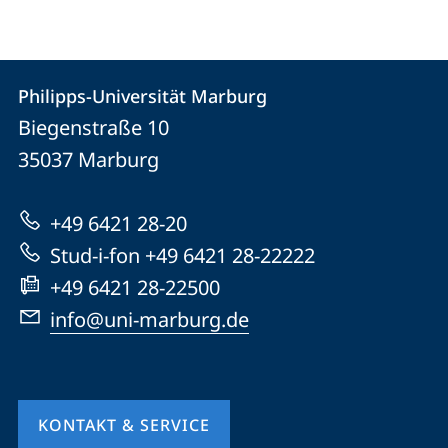
Kontakt
Kontaktinformationen
Philipps-Universität Marburg
Philipps-
und
Biegenstraße 10
Universität
Informationen
35037
Marburg
Marburg
zur
+49 6421 28-20
Website
Stud-i-fon +49 6421 28-22222
+49 6421 28-22500
info@uni-marburg.de
KONTAKT & SERVICE