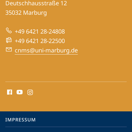
Informationen
Deutschhausstraße 12
des
35032
Marburg
zur
Nahen
Website
Ostens
+49 6421 28-24808
+49 6421 28-22500
cnms@uni-marburg.de
Social
Media
Kontakte
Service-
IMPRESSUM
Navigation