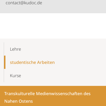
contact@kudoc.de
Mobile-
Content-
Lehre
Navigation
studentische Arbeiten
Kurse
Kontakt
Kontaktinformationen
Transkulturelle Medienwissenschaften des
Transkulturelle
und
Nahen Ostens
Medienwissenschaften