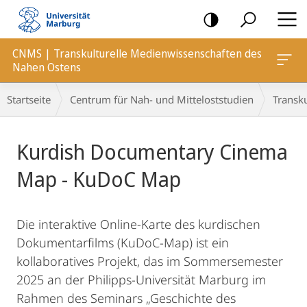
Mobile-
Navigation
CNMS | Transkulturelle Medienwissenschaften des
Nahen Ostens
Breadcrumb-
Startseite
Centrum für Nah- und Mitteloststudien
Transk
Navigation
Hauptinhalt
Kurdish Documentary Cinema
Map - KuDoC Map
Die interaktive Online-Karte des kurdischen
Dokumentarfilms (KuDoC-Map) ist ein
kollaboratives Projekt, das im Sommersemester
2025 an der Philipps-Universität Marburg im
Rahmen des Seminars „Geschichte des