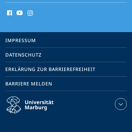
Social
Media
Kontakte
Service-
IMPRESSUM
Navigation
DATENSCHUTZ
ERKLÄRUNG ZUR BARRIEREFREIHEIT
BARRIERE MELDEN