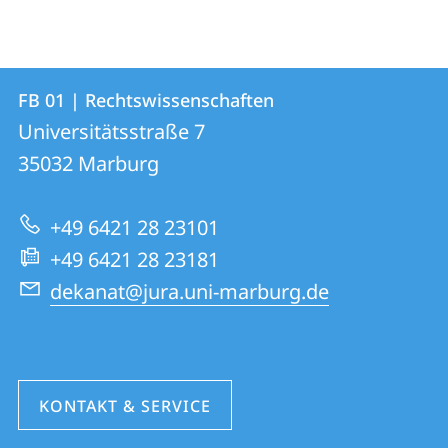
Kontakt
Kontaktinformationen
FB 01 | Rechtswissenschaften
FB
und
Universitätsstraße 7
01
Informationen
35032
Marburg
|
zur
Rechtswissenschaften
+49 6421 28 23101
Website
+49 6421 28 23181
dekanat@jura.uni-marburg.de
KONTAKT & SERVICE