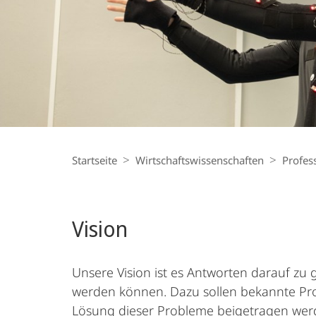
Breadcrumb-
Navigation
Startseite
Wirtschaftswissenschaften
Profes
Vision
Unsere Vision ist es Antworten darauf zu 
werden können. Dazu sollen bekannte Pr
Lösung dieser Probleme beigetragen werd