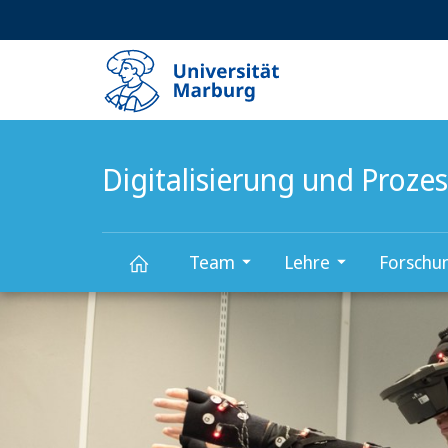
Service-
HIGH-CONTRAST VERSION
SUCHE UND SUCHERGEBNIS
Navigation
Haupt-
Navigation
Digitalisierung und Pro
Team
Lehre
Forschu
Hauptinhalt
Digitalisierung
und
Prozessmanagement