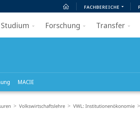
FACHBEREICHE
Studium
Forschung
Transfer
hung
MACIE
suren
Volkswirt­schaftslehre
VWL: Institutionenökonomie