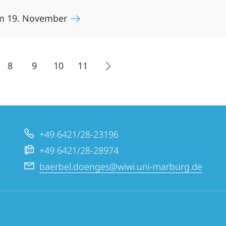
am 19. November
8
9
10
11
+49 6421/28-23196
+49 6421/28-28974
baerbel.doenges@wiwi.uni-marburg.de