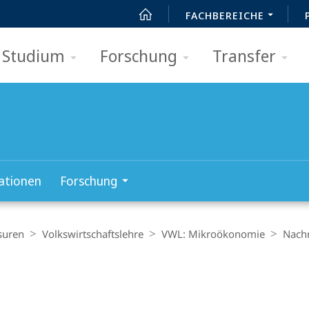
FACHBEREICHE
Studium
Forschung
Transfer
kationen
Forschung
suren
Volkswirt­schaftslehre
VWL: Mikroökonomie
Nachr