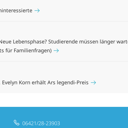
ninteressierte
u "Neue Lebensphase? Studierende müssen länger wa
ts für Familienfragen)
r. Evelyn Korn erhält Ars legendi-Preis
06421/28-23903