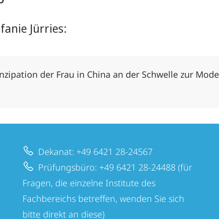
anie Jürries:
zipation der Frau in China an der Schwelle zur Modern
Dekanat: +49 6421 28-24567
Prüfungsbüro: +49 6421 28-24488 (für
Fragen, die einzelne Institute des
Fachbereichs betreffen, wenden Sie sich
bitte direkt an diese)