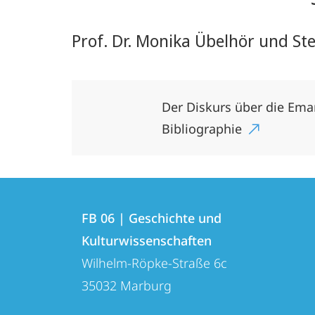
Prof. Dr. Monika Übelhör und Stef
Der Diskurs über die Eman
Bibliographie
Kontakt
Kontaktinformationen
und
FB 06 | Geschichte und
FB
Kulturwissenschaften
Informationen
06
Wilhelm-Röpke-Straße 6c
zur
|
35032
Marburg
Geschichte
Website