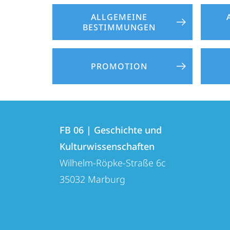
ALLGEMEINE
BESTIMMUNGEN
PROMOTION
Kontakt
Kontaktinformationen
und
FB 06 | Geschichte und
FB
Kulturwissenschaften
Informationen
06
Wilhelm-Röpke-Straße 6c
zur
|
35032
Marburg
Geschichte
Website
und
Kulturwissenschaften