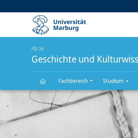
Service-
HIGH-CONTRAST VERSION
SUCHE UND SUCHERGEBNIS
Navigation
Haupt-
Navigation
FB 06
Geschichte und Kulturwis
Fachbereich
Studium
Hauptinhalt
Geschichte
und
Kulturwissenschaften