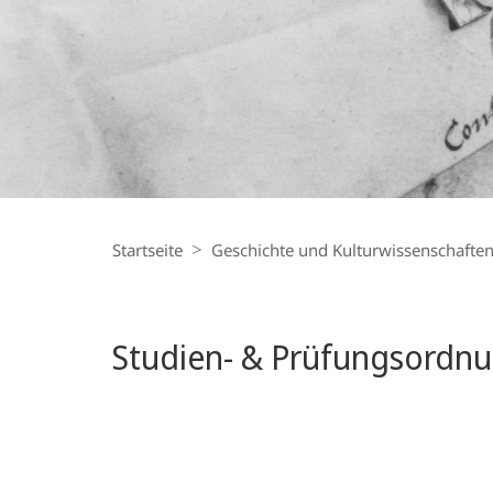
Breadcrumb-
Navigation
Startseite
Geschichte und Kulturwissenschafte
Studien- & Prüf­ungsordn