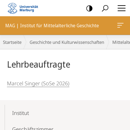
Mobile-
Navigation
MAG | Institut für Mittelalterliche Geschichte
Breadcrumb-
Startseite
Geschichte und Kulturwissenschaften
Mittelalt
Navigation
Hauptinhalt
Lehrbeauftragte
Marcel Singer (SoSe 2026)
Mobile-
Content-
Institut
Navigation
Geschäftszimmer