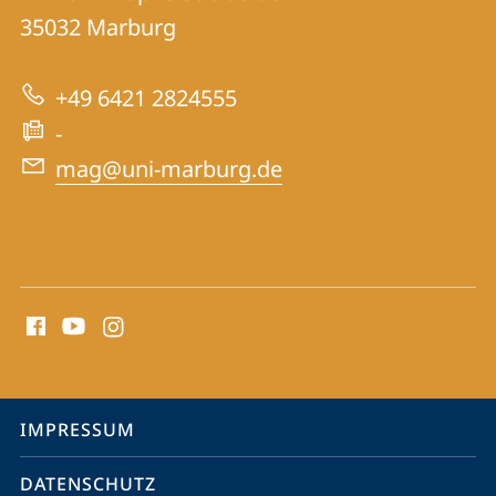
für
Informationen
35032
Marburg
Mittelalterliche
zur
Geschichte
+49 6421 2824555
Website
-
mag@uni-marburg.de
Social
Media
Kontakte
Service-
IMPRESSUM
Navigation
DATENSCHUTZ