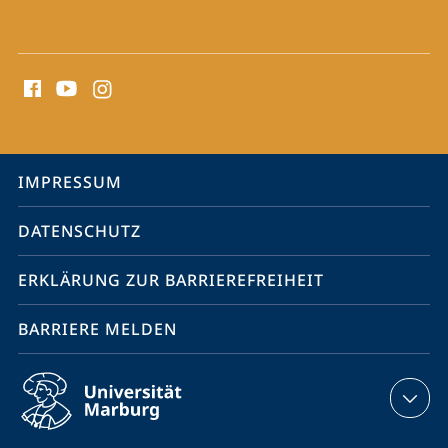
Social
Media
Kontakte
Service-
IMPRESSUM
Navigation
DATENSCHUTZ
ERKLÄRUNG ZUR BARRIEREFREIHEIT
BARRIERE MELDEN