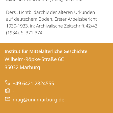
Ders., Lichtbildarchiv der älteren Urkunden
auf deutschem Boden. Erster Arbeitsbericht
1930-1933, in: Archivalische Zeitschrift 42/43
(1934), S. 371-374.
Kontakt
Kontaktinformationen
Institut für Mittelalterliche Geschichte
Institut
und
Wilhelm-Röpke-Straße 6C
für
Informationen
35032
Marburg
Mittelalterliche
zur
Geschichte
+49 6421 2824555
Website
-
mag@uni-marburg.de