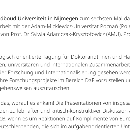
dboud Universiteit in Nijmegen
zum sechsten Mal das
beit mit der Adam-Mickiewicz-Universität Poznań (Pole
von Prof. Dr. Sylwia Adamczak-Krysztofowicz (AMU), Pro
gisch orientierte Tagung für DoktorandInnen und Habi
hen, universitären und internationalen Zusammenarbeit
der Forschung und Internationalisierung gesehen werd
ihre Forschungsprojekte im Bereich DaF vorzustellen un
gehensweisen auszutauschen.
das, worauf es ankam! Die Präsentationen von insgesa
 zu lebhafter und kritisch-konstruktiver Diskussion a
, z.B. wenn es um Reaktionen auf Komplimente von Eur
tschlernenden, die sich im aufgabenorientierten Unte