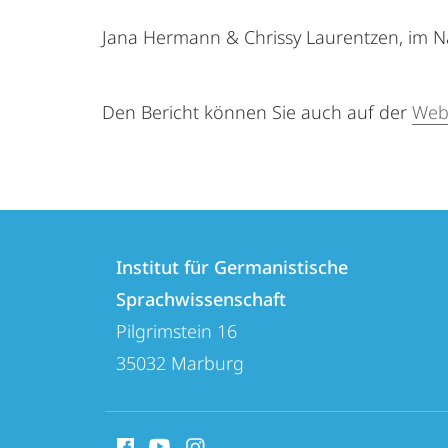
Jana Hermann & Chrissy Laurentzen, im 
Den Bericht können Sie auch auf der
Webs
Kontakt
Kontaktinformationen
und
Institut für Germanistische
Institut
Sprachwissenschaft
Informationen
für
Pilgrimstein 16
zur
Germanistische
35032
Marburg
Sprachwissenschaft
Website
Social