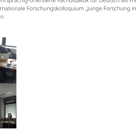
sprachig-orientierte Fachdidaktik für Deutsch als Fr
nternationale Forschungskolloquium „Junge Forschung 
n.