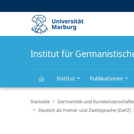
Service-
HIGH-CONTRAST VERSION
SUCHE UND SUCHERGEBNIS
Navigation
Haupt-
Navigation
Institut für Germanistisc
Institut
Publikationen
Institut
Breadcrumb-
Navigation
Startseite
Germanistik und Kunstwissenschafte
für
Deutsch als Fremd- und Zweitsprache (DaFZ)
Germanistische