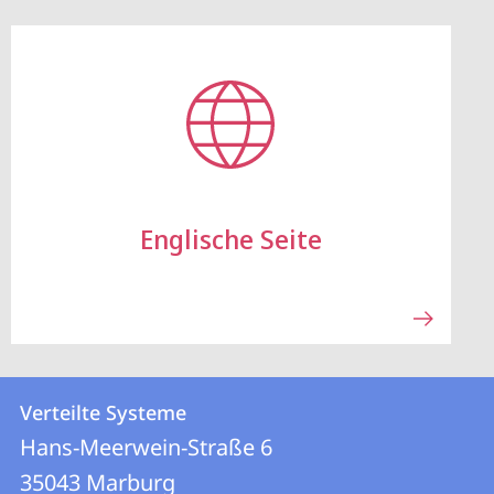
Englische Seite
Kontakt
Kontaktinformationen
Verteilte Systeme
Verteilte
und
Hans-Meerwein-Straße 6
Systeme
Informationen
35043
Marburg