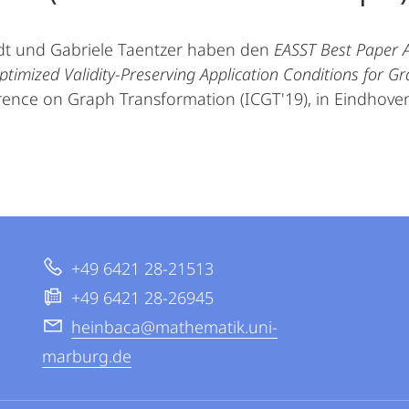
ndt und Gabriele Taentzer haben den
EASST Best Paper 
ptimized Validity-Preserving Application Conditions for G
rence on Graph Transformation (ICGT'19), in Eindhoven
+49 6421 28-21513
+49 6421 28-26945
heinbaca@mathematik.uni-
marburg.de