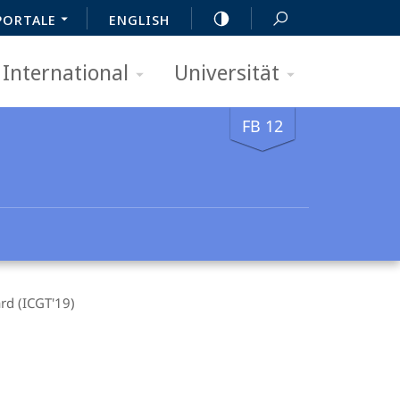
PORTALE
ENGLISH
International
Universität
FB 12
rd (ICGT'19)