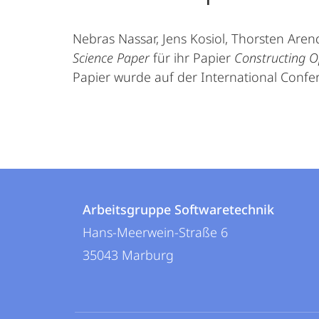
Nebras Nassar, Jens Kosiol, Thorsten Are
Science Paper
für ihr Papier
Constructing O
Papier wurde auf der International Confe
Kontakt
Kontaktinformationen
und
Arbeitsgruppe Softwaretechnik
Arbeitsgruppe
Hans-Meerwein-Straße 6
Informationen
Softwaretechnik
35043
Marburg
zur
Website