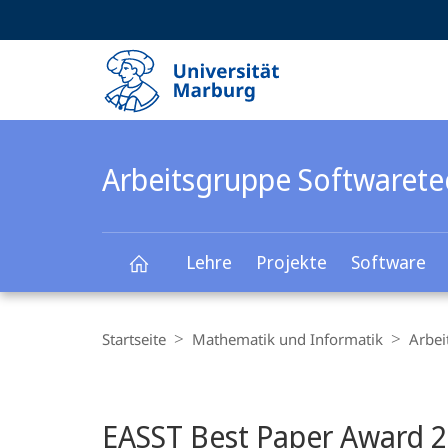
Service-
HIGH-CONTRAST VERSION
SUCHE UND SUCHERGEBNIS
Navigation
Haupt-
Navigation
Arbeitsgruppe Softwarete
Lehre
Projekte
Software
Arbeitsgruppe
Breadcrumb-
Navigation
Startseite
Mathematik und Informatik
Arbei
Softwaretechnik
Hauptinhalt
EASST Best Paper Award 2