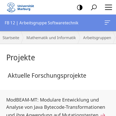
Mobile-
Navigation
FB 12 | Arbeitsgruppe Softwaretechnik
Breadcrumb-
Startseite
Mathematik und Informatik
Arbeitsgruppen
Navigation
Hauptinhalt
Projekte
Aktuelle Forschungsprojekte
ModBEAM-MT: Modulare Entwicklung und
Analyse von Java Bytecode-Transformationen
und ihre Anwendung auf Mutationstesten