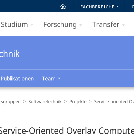
FACHBEREICHE
Studium
Forschung
Transfer
chnik
Publikationen
Team
tsgruppen
Softwaretechnik
Projekte
Service-oriented O
 Service-Oriented Overlay Comput