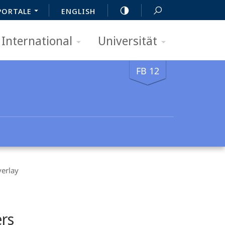
PORTALE
ENGLISH
International
Universität
FB 12
verlay
ers