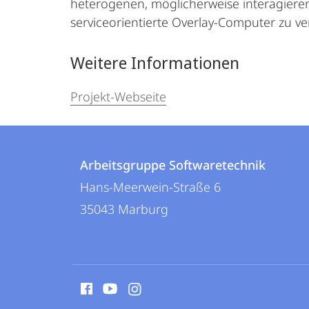
heterogenen, möglicherweise interagier
serviceorientierte Overlay-Computer zu ve
Weitere Informationen
Projekt-Webseite
Kontakt
Kontaktinformationen
und
Arbeitsgruppe Softwaretechnik
Arbeitsgruppe
Hans-Meerwein-Straße 6
Informationen
Softwaretechnik
35043
Marburg
zur
Website
Social
Media