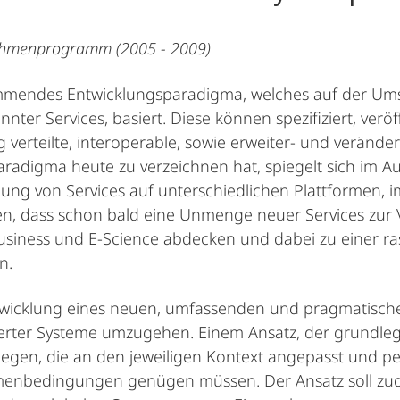
rahmenprogramm (2005 - 2009)
kommendes Entwicklungsparadigma, welches auf der U
er Services, basiert. Diese können spezifiziert, veröff
erteilte, interoperable, sowie erweiter- und verände
Paradigma heute zu verzeichnen hat, spiegelt sich im 
lung von Services auf unterschiedlichen Plattformen, 
rten, dass schon bald eine Unmenge neuer Services zur
siness und E-Science abdecken und dabei zu einer ra
n.
ntwicklung eines neuen, umfassenden und pragmatische
ntierter Systeme umzugehen. Einem Ansatz, der grund
s liegen, die an den jeweiligen Kontext angepasst und 
enbedingungen genügen müssen. Der Ansatz soll zude