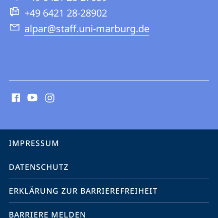
Website
+49 6421 28-28902
alpar@staff.uni-marburg.de
Social
Media
Kontakte
Service-
IMPRESSUM
Navigation
DATENSCHUTZ
ERKLÄRUNG ZUR BARRIEREFREIHEIT
BARRIERE MELDEN