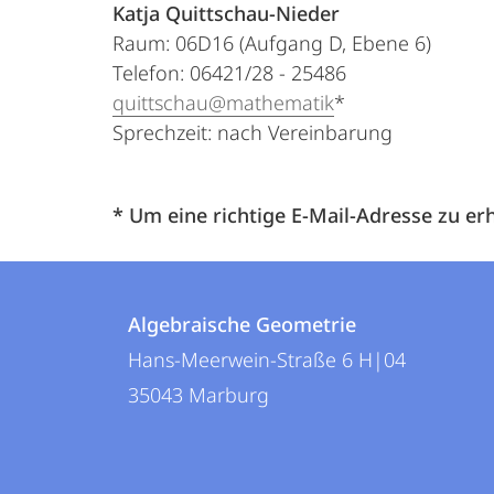
Katja Quittschau-Nieder
Raum: 06D16 (Aufgang D, Ebene 6)
Telefon: 06421/28 - 25486
quittschau@mathematik
*
Sprechzeit: nach Vereinbarung
* Um eine richtige E-Mail-Adresse zu erh
Kontakt
Kontaktinformationen
und
Algebraische Geometrie
Algebraische
Hans-Meerwein-Straße 6 H|04
Informationen
Geometrie
35043
Marburg
zur
Website