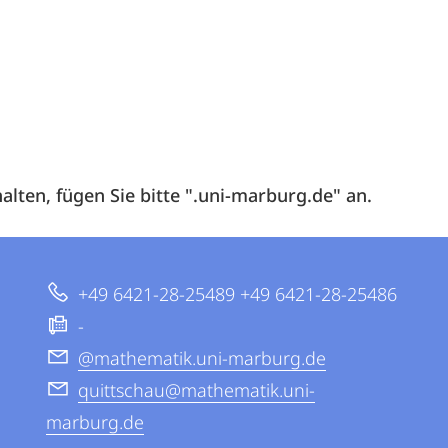
alten, fügen Sie bitte ".uni-marburg.de" an.
+49 6421-28-25489 +49 6421-28-25486
-
@mathematik.uni-marburg.de
quittschau@mathematik.uni-
marburg.de