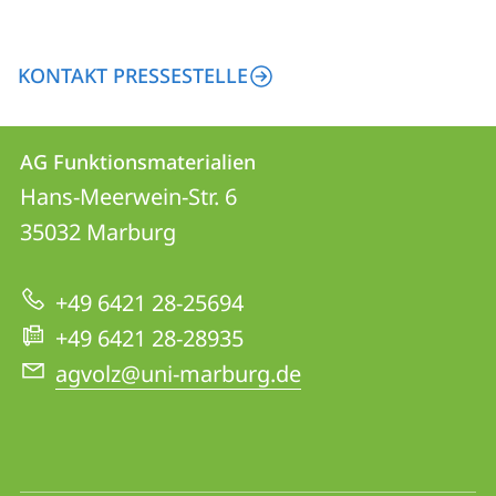
KONTAKT PRESSESTELLE
Kontakt
Kontaktinformationen
AG Funktionsmaterialien
AG
und
Hans-Meerwein-Str. 6
Funktionsmaterialien
Informationen
35032
Marburg
zur
+49 6421 28-25694
Website
+49 6421 28-28935
agvolz@uni-marburg.de