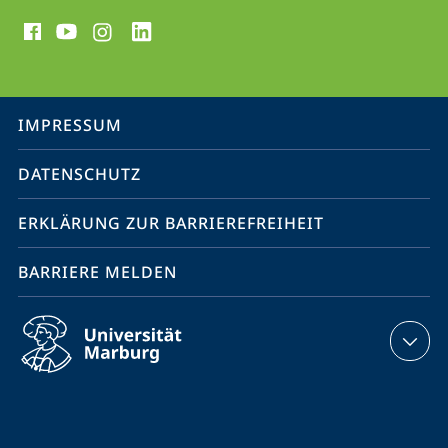
Social
Media
Kontakte
Service-
IMPRESSUM
Navigation
DATENSCHUTZ
ERKLÄRUNG ZUR BARRIEREFREIHEIT
BARRIERE MELDEN